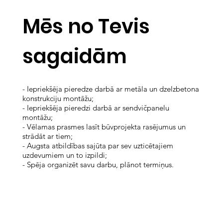
Mēs no Tevis
sagaidām
- Iepriekšēja pieredze darbā ar metāla un dzelzbetona
konstrukciju montāžu;
- Iepriekšēja pieredzi darbā ar sendvičpanelu
montāžu;
- Vēlamas prasmes lasīt būvprojekta rasējumus un
strādāt ar tiem;
- Augsta atbildības sajūta par sev uzticētajiem
uzdevumiem un to izpildi;
- Spēja organizēt savu darbu, plānot termiņus.