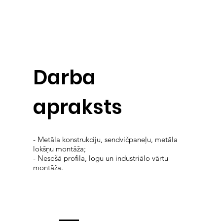
Darba
apraksts
- Metāla konstrukciju, sendvičpaneļu, metāla
lokšņu montāža;
- Nesošā profila, logu un industriālo vārtu
montāža.