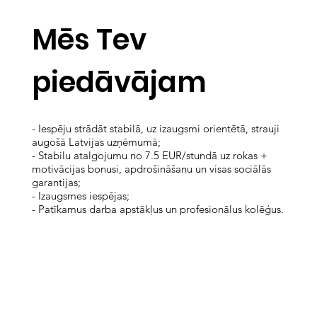
Mēs Tev
piedāvājam
- Iespēju strādāt stabilā, uz izaugsmi orientētā, strauji
augošā Latvijas uzņēmumā;
- Stabilu atalgojumu no 7.5 EUR/stundā uz rokas +
motivācijas bonusi, apdrošināšanu un visas sociālās
garantijas;
- Izaugsmes iespējas;
- Patīkamus darba apstākļus un profesionālus kolēģus.