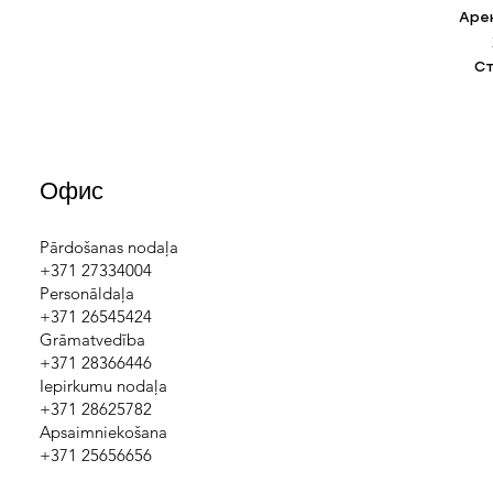
Аре
С
Офис
Pārdošanas nodaļa
+371 27334004
Personāldaļa
+371 26545424
Grāmatvedība
+371 28366446
Iepirkumu nodaļa
+371 28625782
Apsaimniekošana
+371 25656656