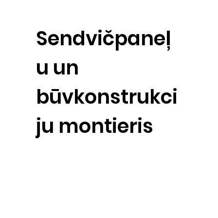
Sendvičpaneļ
u un
būvkonstrukci
ju montieris