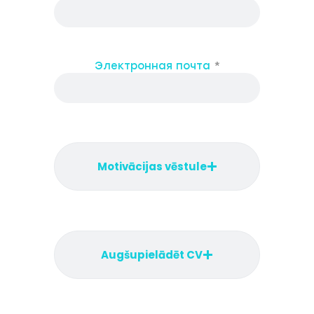
Электронная почта
Motivācijas vēstule
Augšupielādēt CV