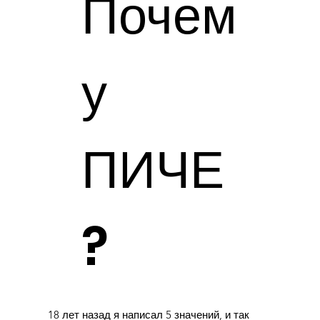
Почем
у
ПИЧЕ
?
18 лет назад я написал 5 значений, и так