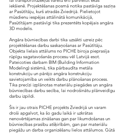
lai transportlīdzekļus varētu ērti pārvietot ēkas
iekšienē. Projektēšanas posmā notika pastāvīga saziņa
ar Pasūtītāju, kurš atradās Zviedrijā. Pielietojot
mūsdienu iespējas attālinātā komunikācijā,
Pasūtītājam pastāvīgi tika prezentēts kopējais angāra
3D modelis.
Angāra būvniecības darbi tika uzsākti uzreiz pēc
projektēšanas darbu saskaņošanas ar Pasūtītāju.
Objekta lielais attālums no PICHE biroja pieprasīja
rūpīgu sagatavošanās procesu vēl Latvijā esot.
Pateicoties darbam BIM (Building Information
Modeling) sistēmā, tika pārbaudīta metāla
konstrukciju un pārējo angāra konstrukciju
savietojamība un veikts darbu plānošanas process.
Tika precīzi izplānotas materiālu piegādes un angāra
būvniecības darbu secība, lai nodrošinātu plānveidīgu
darbu izpildi.
Šis ir jau otrais PICHE projekts Zviedrijā un varam
droši apgalvot, ka šo gadu laikā ir uzkrātas
nenovērtējamas zināšanas gan par likumdošanas un
būvniecības prasību atšķirībām, gan par materiālu
piegāžu un darba organizēšanu lielos attālumos. Gūtā