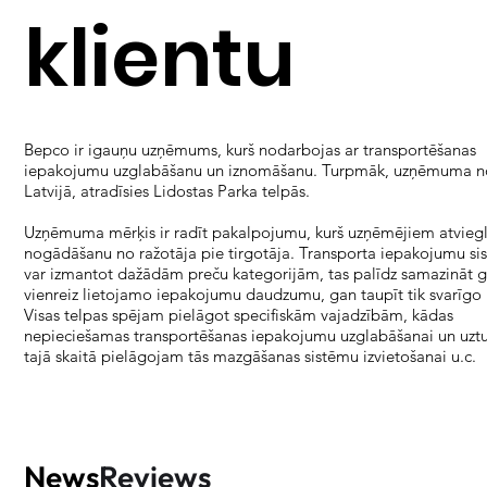
klientu
Bepco ir igauņu uzņēmums, kurš nodarbojas ar transportēšanas
iepakojumu uzglabāšanu un iznomāšanu. Turpmāk, uzņēmuma no
Latvijā, atradīsies Lidostas Parka telpās.
Uzņēmuma mērķis ir radīt pakalpojumu, kurš uzņēmējiem atvieg
nogādāšanu no ražotāja pie tirgotāja. Transporta iepakojumu si
var izmantot dažādām preču kategorijām, tas palīdz samazināt 
vienreiz lietojamo iepakojumu daudzumu, gan taupīt tik svarīgo 
Visas telpas spējam pielāgot specifiskām vajadzībām, kādas
nepieciešamas transportēšanas iepakojumu uzglabāšanai un uztu
tajā skaitā pielāgojam tās mazgāšanas sistēmu izvietošanai u.c.
News
Reviews