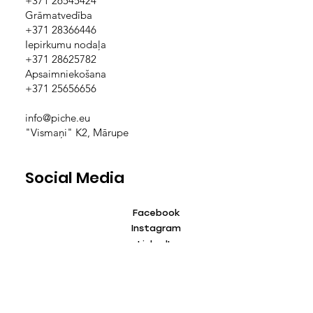
+371 26545424
Grāmatvedība
+371 28366446
Iepirkumu nodaļa
+371 28625782
Apsaimniekošana
+371 25656656
info@piche.eu
"Vismaņi" K2, Mārupe
Social Media
Facebook
Instagram
LinkedIn
TikTok
YouTube