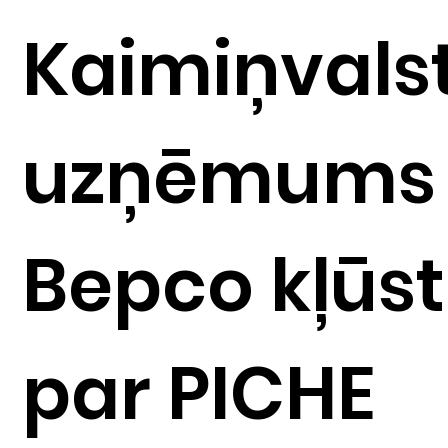
Kaimiņvals
uzņēmums 
Bepco kļūst
par PICHE