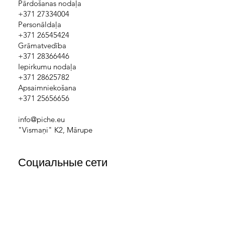
Pārdošanas nodaļa
+371 27334004
Personāldaļa
+371 26545424
Grāmatvedība
+371 28366446
Iepirkumu nodaļa
+371 28625782
Apsaimniekošana
+371 25656656
info@piche.eu
"Vismaņi" K2, Mārupe
Социальные сети