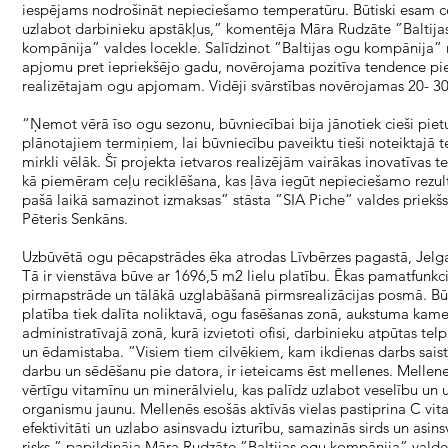
iespējams nodrošināt nepieciešamo temperatūru. Būtiski esam c
uzlabot darbinieku apstākļus,” komentēja Māra Rudzāte ”Baltija
kompānija” valdes locekle. Salīdzinot ”Baltijas ogu kompānija” 
apjomu pret iepriekšējo gadu, novērojama pozitīva tendence pi
realizētajam ogu apjomam. Vidēji svārstības novērojamas 20- 3
“Ņemot vērā īso ogu sezonu, būvniecībai bija jānotiek cieši piet
plānotajiem termiņiem, lai būvniecību paveiktu tieši noteiktajā 
mirkli vēlāk. Šī projekta ietvaros realizējām vairākas inovatīvas t
kā piemēram ceļu reciklēšana, kas ļāva iegūt nepieciešamo rezult
pašā laikā samazinot izmaksas” stāsta ”SIA Piche” valdes priekš
Pēteris Senkāns.
Uzbūvētā ogu pēcapstrādes ēka atrodas Līvbērzes pagastā, Jelg
Tā ir vienstāva būve ar 1696,5 m2 lielu platību. Ēkas pamatfunkci
pirmapstrāde un tālākā uzglabāšanā pirmsrealizācijas posmā. Bū
platība tiek dalīta noliktavā, ogu fasēšanas zonā, aukstuma kam
administratīvajā zonā, kurā izvietoti ofisi, darbinieku atpūtas tel
un ēdamistaba. ”Visiem tiem cilvēkiem, kam ikdienas darbs saistī
darbu un sēdēšanu pie datora, ir ieteicams ēst mellenes. Mellen
vērtīgu vitamīnu un minerālvielu, kas palīdz uzlabot veselību un 
organismu jaunu. Mellenēs esošās aktīvās vielas pastiprina C vi
efektivitāti un uzlabo asinsvadu izturību, samazinās sirds un asin
risks,” papildināja Māra Rudzāte ”Baltijas ogu kompānija” valde