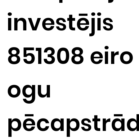
investējis
851308 eiro
ogu
pēcapstrā