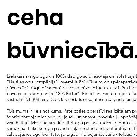
ceha
būvniecībā
Lielākais svaigo ogu un 100% dabīgo sulu ražotājs un izplatītājs 
”Baltijas ogu kompānija” investējis 851308 eiro ogu pēcapstrād
būvniecībā. Ogu pēcapstrādes ceha būvniecība tika uzticēta inov
būvniecības kompānijai ”SIA Piche”. ES līdzfinansētā projekta k
sastāda 851 308 eiro. Objekts nodots eksplutācijā šā gada jūnijā
“Šis mums ir liels notikums. Pateicoties operatīvi realizētajam 
šobrīd darbojamies ar pilnu jaudu un ar savu produkciju apgādā
visu Baltiju. Mēs spējām dubultot ogu pēcapstrādes apjomus un
samazināt laiku ko oga pavada ceļā no stāda līdz patērētājam. P
uzlabojusies ogu kvalitāte, jo tagad ir pieejamas vairāk telpas, ku