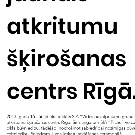
atkritumu
šķirošanas
centrs Rīgā
2013. gada 16. jūnijā tika atklāts SIA “Vides pakalpojumu grupa
atkritumu šķirošanas centrs Rīgā. Šim angāram SIA “Piche” veica
cikla būvniecību, tādējādi nodrošinot sabiedrībai nozīmīgas būv
celtniecību. Sniedzam Jums ieskatu atklāšanas ceramonijā.