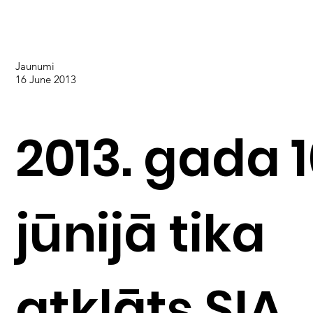
Jaunumi
16 June 2013
2013. gada 1
jūnijā tika
atklāts SIA