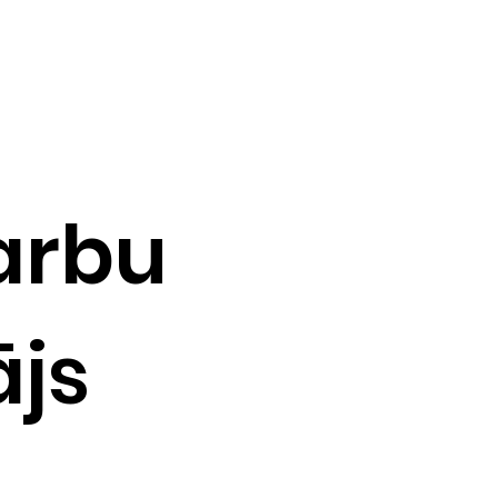
arbu
ājs