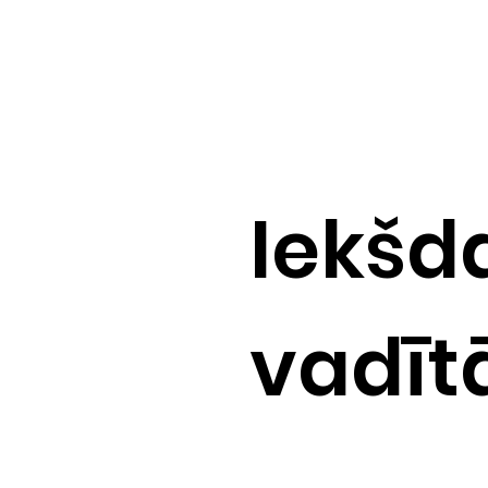
Iekšd
vadīt