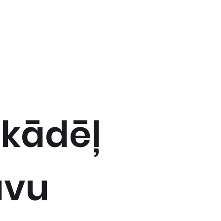
 kādēļ
avu