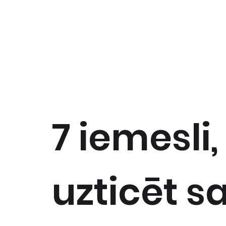
7 iemesli,
uzticēt s