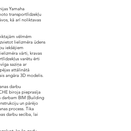
ānijas Yamaha
moto transportlīdzekļu
āvos, kā arī noliktavas
teiktajām vēlmēm
zvietot lielizmēra ūdens
elpu iekšējiem
elizmēra vārti, kravas
rtlīdzekļus varētu ērti
vīga saziņa ar
pējas attālinātā
jais angāra 3D modelis.
šanas darbu
ICHE biroja pieprasīja
es darbam BIM (Building
nstrukciju un pārējo
anas process. Tika
as darbu secība, lai
apgalvot, ka šo gadu