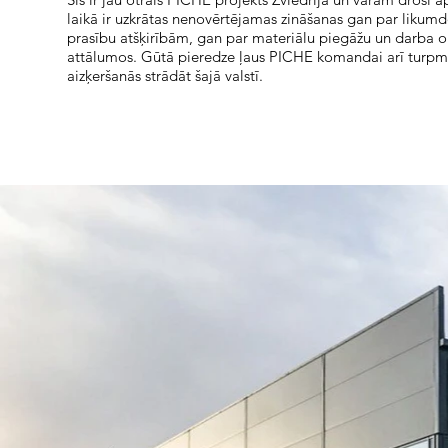
laikā ir uzkrātas nenovērtējamas zināšanas gan par likum
prasību atšķirībām, gan par materiālu piegāžu un darba o
attālumos. Gūtā pieredze ļaus PICHE komandai arī turpmā
aizķeršanās strādāt šajā valstī.