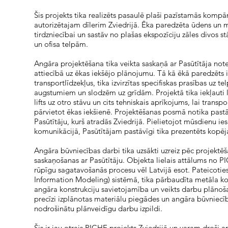
Šis projekts tika realizēts pasaulē plaši pazīstamās komp
autorizētajam dīlerim Zviedrijā. Ēka paredzēta ūdens un 
tirdzniecībai un sastāv no plašas ekspozīciju zāles divos st
un ofisa telpām.
Angāra projektēšana tika veikta saskaņā ar Pasūtītāja no
attiecībā uz ēkas iekšējo plānojumu. Tā kā ēkā paredzēts i
transportlīdzekļus, tika izvirzītas specifiskas prasības uz t
augstumiem un slodzēm uz grīdām. Projektā tika iekļauti li
lifts uz otro stāvu un cits tehniskais aprīkojums, lai transpo
pārvietot ēkas iekšienē. Projektēšanas posmā notika pastā
Pasūtītāju, kurš atradās Zviedrijā. Pielietojot mūsdienu ies
komunikācijā, Pasūtītājam pastāvīgi tika prezentēts kopē
Angāra būvniecības darbi tika uzsākti uzreiz pēc projektē
saskaņošanas ar Pasūtītāju. Objekta lielais attālums no P
rūpīgu sagatavošanās procesu vēl Latvijā esot. Pateicoti
Information Modeling) sistēmā, tika pārbaudīta metāla ko
angāra konstrukciju savietojamība un veikts darbu plānoš
precīzi izplānotas materiālu piegādes un angāra būvniecīb
nodrošinātu plānveidīgu darbu izpildi.
Šis ir jau otrais PICHE projekts Zviedrijā un varam droši 