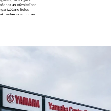
došanas un būvniecības
rganizēšanu lielos
k pārliecinoši un bez