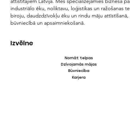
attīstītājiem Latvijā. Mēs specializējamies biznesa pa
industriālo ēku, noliktavu, loģistikas un ražošanas te
biroju, daudzdzīvokļu ēku un rindu māju attīstīšanā,
būvniecībā un apsaimniekošanā.
Izvēlne
Nomāt telpas
Dzīvojamās mājas
Būvniecība
Karjera
Kontakti
Ofiss
Pārdošanas nodaļa
+371 27334004