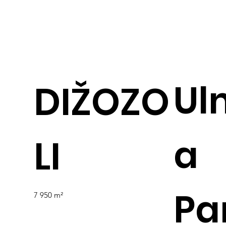
Ul
DIŽOZO
a
LI
Pa
7 950 m²