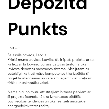
Depozīta
Punkts
5 500m²
Salaspils novads, Latvija
Priekš mums un visas Latvijas šis ir īpašs projekts ar to,
ka līdz ar tā būvniecību visā Latvijas teritorijā tika
ieviesta depozītu pārstrādes sistēma. Mēs jūtamies
pateicīgi, ka tieši mūsu kompetence tika izvēlēta šī
projekta īstenošanai un varējām ieņemt vietu ceļā uz
tīrāku un sakoptāku valsti.
Nemainīgi no mūsu attīstītajiem biznesa parkiem arī
šī projekta īstenošanā tika izmantotas pēdējās
būvniecības tendences un tika realizēti augstākie
energoefektivitātes rādītāji.