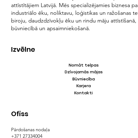
attīstītājiem Latvijā. Mēs specializējamies biznesa pa
industriālo ēku, noliktavu, loģistikas un ražošanas te
biroju, daudzdzīvokļu ēku un rindu māju attīstīšanā,
būvniecībā un apsaimniekošanā.
Izvēlne
Nomāt telpas
Dzīvojamās mājas
Būvniecība
Karjera
Kontakti
Ofiss
Pārdošanas nodaļa
+371 27334004