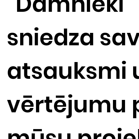
“Dāmnieki”
sniedza sa
atsauksmi 
vērtējumu 
mūsu proje