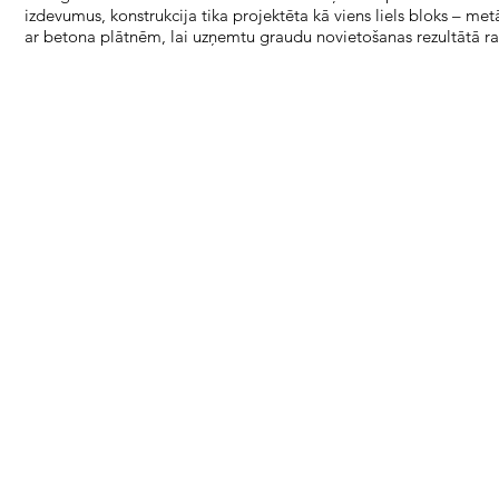
izdevumus, konstrukcija tika projektēta kā viens liels bloks – me
ar betona plātnēm, lai uzņemtu graudu novietošanas rezultātā ra