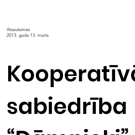
Atsauksmes
2013. gada 13. marts
Kooperatīv
sabiedrība