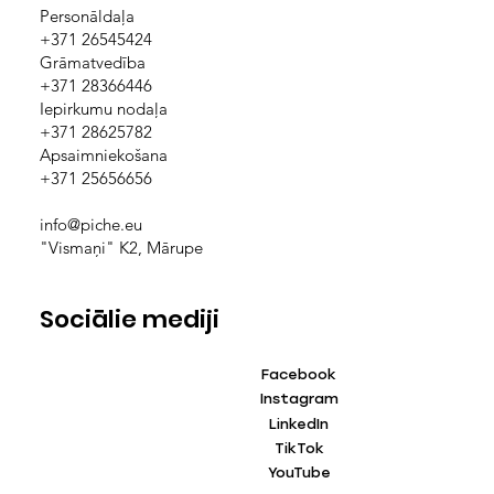
Personāldaļa
+371 26545424
Grāmatvedība
+371 28366446
Iepirkumu nodaļa
+371 28625782
Apsaimniekošana
+371 25656656
info@piche.eu
"Vismaņi" K2, Mārupe
Sociālie mediji
Facebook
Instagram
LinkedIn
TikTok
YouTube