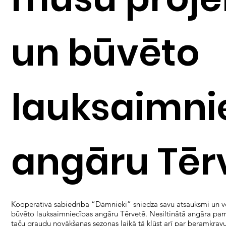
un būvēto
lauksaimni
angāru Tēr
Kooperatīvā sabiedrība “Dāmnieki” sniedza savu atsauksmi un v
būvēto lauksaimniecības angāru Tērvetē. Nesiltinātā angāra pama
taču graudu novākšanas sezonas laikā tā kļūst arī par beramkravu