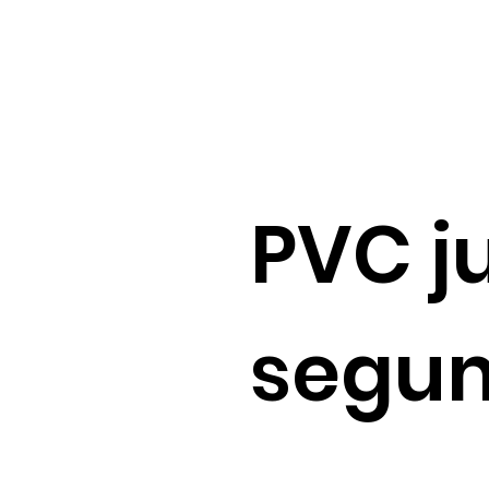
PVC j
segum