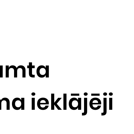
umta
a ieklājēji