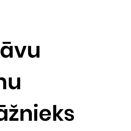
rāvu
mu
žnieks