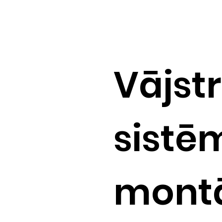
Vājst
sistē
montā