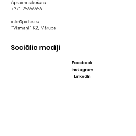
Apsaimniekošana
+371 25656656
info@piche.eu
"Vismaņi" K2, Mārupe
Sociālie mediji
Facebook
Instagram
LinkedIn
TikTok
YouTube
Privātu