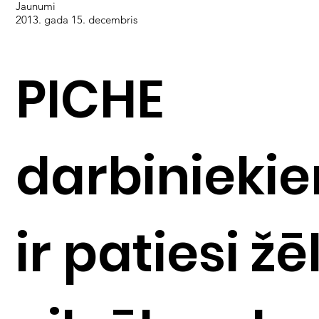
Jaunumi
2013. gada 15. decembris
PICHE
darbinieki
ir patiesi žē