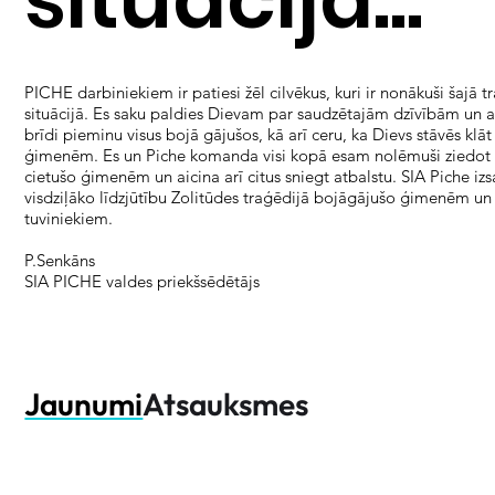
PICHE darbiniekiem ir patiesi žēl cilvēkus, kuri ir nonākuši šajā t
situācijā. Es saku paldies Dievam par saudzētajām dzīvībām un 
brīdi pieminu visus bojā gājušos, kā arī ceru, ka Dievs stāvēs klāt
ģimenēm. Es un Piche komanda visi kopā esam nolēmuši ziedot
cietušo ģimenēm un aicina arī citus sniegt atbalstu. SIA Piche iz
visdziļāko līdzjūtību Zolitūdes traģēdijā bojāgājušo ģimenēm un
tuviniekiem.
P.Senkāns
SIA PICHE valdes priekšsēdētājs
Jaunumi
Atsauksmes