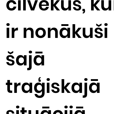
cilvēkus, ku
ir nonākuši
šajā
traģiskajā
situācijā...